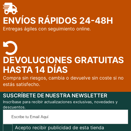
ENVÍOS RÁPIDOS 24-48H
Entregas ágiles con seguimiento online.
DEVOLUCIONES GRATUITAS
HASTA 14 DÍAS
Compra sin riesgos, cambia o devuelve sin coste si no
estás satisfecho.
SUSCRÍBETE DE NUESTRA NEWSLETTER
Inscríbase para recibir actualizaciones exclusivas, novedades y
descuentos.
Escribe
tu
Email
Acepto recibir publicidad de esta tienda