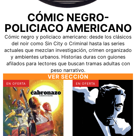
CÓMIC NEGRO-
POLICIACO AMERICANO
Cómic negro y policiaco americano: desde los clásicos
del noir como Sin City o Criminal hasta las series
actuales que mezclan investigación, crimen organizado
y ambientes urbanos. Historias duras con guiones
afilados para lectores que buscan tramas adultas con
peso narrativo.
VER SECCIÓN
✅
✅
EN OFERTA
EN OFERTA
EL
PARKER
CABRONAZO
INTEGRAL
1
TOMO
FLIPANDO
1
EN
COLORES