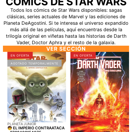
CÓMICS DE STAR WARS
Todos los cómics de Star Wars disponibles: sagas
clásicas, series actuales de Marvel y las ediciones de
Planeta DeAgostini. Si te interesa el universo expandido
más allá de las películas, aquí encuentras desde la
trilogía original en viñetas hasta las historias de Darth
Vader, Doctor Aphra y el resto de la galaxia.
VER SECCIÓN
🧒
📖
EN OFERTA
EN OFERTA
EL
STAR
AGOTADO TEMPORALMENTE
IMPERIO
WARS
CONTRAATACA
DARTH
-
VADER
9788408154075
LORD
OSCURO
TOMO
Nº
04/04
-
PROVEEDOR:
PLANETA JUNIOR
9788413415987
🧒 EL IMPERIO CONTRAATACA