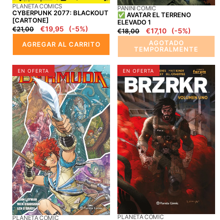
PROVEEDOR:
PLANETA COMICS
PROVEEDOR:
PANINI COMIC
CYBERPUNK 2077: BLACKOUT
✅ AVATAR EL TERRENO
[CARTONE]
ELEVADO 1
Precio
Precio
€19,95
(-5%)
€21,00
Precio
Precio
€17,10
(-5%)
€18,00
regular
en
regular
en
AGOTADO
AGREGAR AL CARRITO
oferta
oferta
TEMPORALMENTE
✅BERMUDA
✅
EN OFERTA
EN OFERTA
Comic
BRZRKR
TOMO
1
PROVEEDOR:
PLANETA COMIC
PROVEEDOR:
PLANETA COMIC