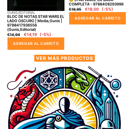
(Gunis,editorial)
COMPLETA - 9788408293996
Precio
Precio
€18,00
(-5%)
€18,95
PROVEEDOR:
GUNIS,EDITORIAL
regular
en
BLOC DE NOTAS STAR WARS EL
AGREGAR AL CARRITO
oferta
LADO OSCURO | Media,gunis |
9788417936556
(Gunis,editorial)
Precio
Precio
€14,19
(-5%)
€14,94
regular
en
AGREGAR AL CARRITO
oferta
VER MÁS PRODUCTOS