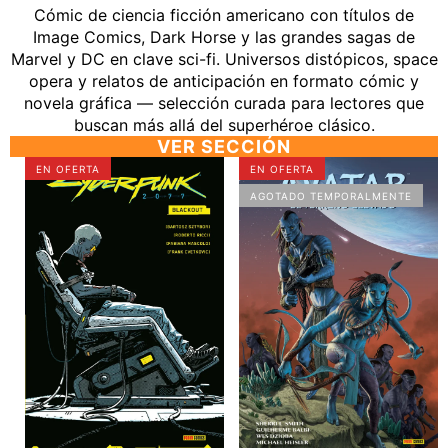
Cómic de ciencia ficción americano con títulos de
Image Comics, Dark Horse y las grandes sagas de
Marvel y DC en clave sci-fi. Universos distópicos, space
opera y relatos de anticipación en formato cómic y
novela gráfica — selección curada para lectores que
buscan más allá del superhéroe clásico.
VER SECCIÓN
CYBERPUNK
✅
EN OFERTA
EN OFERTA
2077:
AVATAR
AGOTADO TEMPORALMENTE
BLACKOUT
EL
[CARTONE]
TERRENO
ELEVADO
1