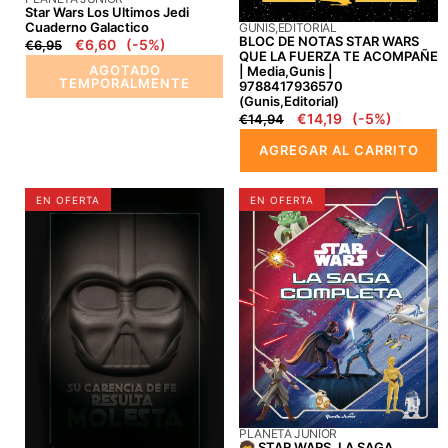
Star Wars Los Ultimos Jedi
9788417936570
PROVEEDOR:
Cuaderno Galactico
GUNIS,EDITORIAL
(Gunis,editorial)
BLOC DE NOTAS STAR WARS
Precio
Precio
€6,60
(-5%)
€6,95
QUE LA FUERZA TE ACOMPAÑE
regular
en
AGOTADO
| Media,gunis |
oferta
TEMPORALMENTE
9788417936570
(Gunis,editorial)
Precio
Precio
€14,19
(-5%)
€14,94
regular
en
AGREGAR AL CARRITO
oferta
BLOC
🧒
EN OFERTA
EN OFERTA
DE
STAR
NOTAS
WARS.
STAR
LA
WARS
SAGA
EL
COMPLETA
LADO
-
OSCURO
9788408293996
|
Media,gunis
|
PROVEEDOR:
PLANETA JUNIOR
9788417936556
🧒 STAR WARS. LA SAGA