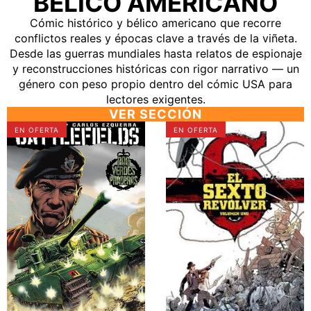
BÉLICO AMERICANO
Cómic histórico y bélico americano que recorre
conflictos reales y épocas clave a través de la viñeta.
Desde las guerras mundiales hasta relatos de espionaje
y reconstrucciones históricas con rigor narrativo — un
género con peso propio dentro del cómic USA para
lectores exigentes.
VER SECCIÓN
✅
✅
EN OFERTA
EN OFERTA
BATTLEFIELDS
EL
7
SEXTO
POR
REVOLVER
VERDES
1
PRADERAS