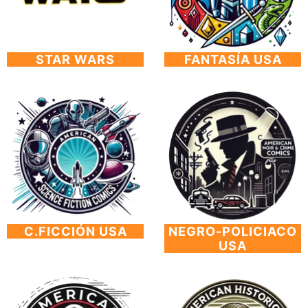
STAR WARS
FANTASÍA USA
C.FICCIÓN USA
NEGRO-POLICIACO
USA