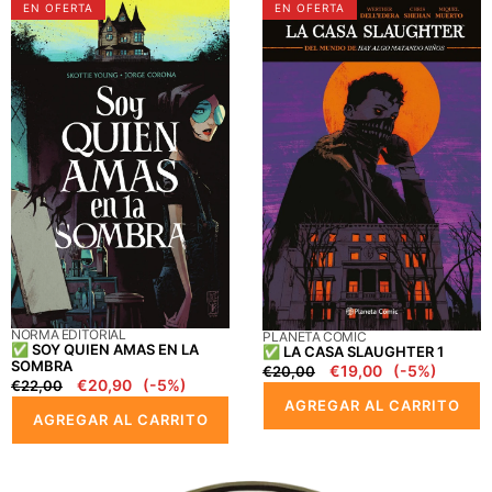
✅
✅
EN OFERTA
EN OFERTA
SOY
LA
QUIEN
CASA
AMAS
SLAUGHTER
EN
1
LA
SOMBRA
PROVEEDOR:
NORMA EDITORIAL
PROVEEDOR:
PLANETA COMIC
✅ SOY QUIEN AMAS EN LA
✅ LA CASA SLAUGHTER 1
SOMBRA
Precio
Precio
€19,00
(-5%)
€20,00
Precio
Precio
€20,90
(-5%)
€22,00
regular
en
regular
en
AGREGAR AL CARRITO
oferta
AGREGAR AL CARRITO
oferta