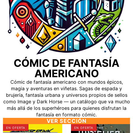
CÓMIC DE FANTASÍA
AMERICANO
Cómic de fantasía americano con mundos épicos,
magia y aventuras en viñetas. Sagas de espada y
brujería, fantasía urbana y universos propios de sellos
como Image y Dark Horse — un catálogo que va mucho
más allá de los superhéroes para quienes disfrutan la
fantasía en formato cómic.
VER SECCIÓN
CYBERPUNK
✅
EN OFERTA
EN OFERTA