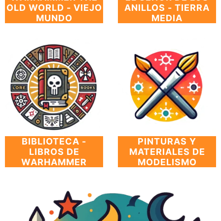
OLD WORLD - VIEJO
ANILLOS - TIERRA
MUNDO
MEDIA
BIBLIOTECA -
PINTURAS Y
LIBROS DE
MATERIALES DE
WARHAMMER
MODELISMO