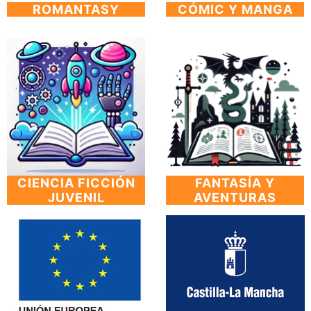
ROMANTASY
CÓMIC Y MANGA
CIENCIA FICCIÓN
FANTASÍA Y
JUVENIL
AVENTURAS