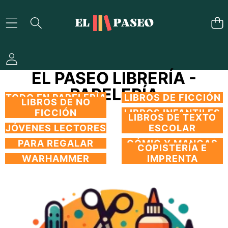
SALTAR AL CONTENIDO
EL PASEO LIBRERÍA -
PAPELERÍA
TODO EN PAPELERÍA
LIBROS DE FICCIÓN
LIBROS DE NO
FICCIÓN
LIBROS INFANTILES
LIBROS DE TEXTO
JÓVENES LECTORES
ESCOLAR
PARA REGALAR
CÓMIC Y MANGAS
COPISTERÍA E
WARHAMMER
IMPRENTA