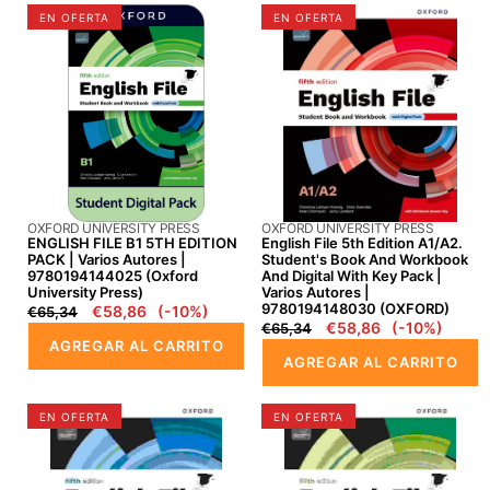
ENGLISH
English
EN OFERTA
EN OFERTA
FILE
File
B1
5th
5TH
Edition
EDITION
A1/A2.
PACK
Student's
|
Book
Varios
and
autores
Workbook
PROVEEDOR:
PROVEEDOR:
OXFORD UNIVERSITY PRESS
OXFORD UNIVERSITY PRESS
|
and
ENGLISH FILE B1 5TH EDITION
English File 5th Edition A1/A2.
9780194144025
digital
PACK | Varios Autores |
Student's Book And Workbook
9780194144025 (Oxford
And Digital With Key Pack |
(Oxford
with
University Press)
Varios Autores |
University
Key
9780194148030 (OXFORD)
Precio
Precio
€58,86
(-10%)
€65,34
Press)
Pack
Precio
Precio
€58,86
(-10%)
€65,34
regular
en
AGREGAR AL CARRITO
regular
en
|
oferta
AGREGAR AL CARRITO
oferta
Varios
autores
✅
ENGLISH
EN OFERTA
EN OFERTA
|
English
FILE
9780194148030
File
B1
(OXFORD)
A2
5TH