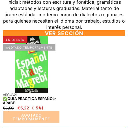
inicial: métodos con escritura y fonética, gramáticas
adaptadas y lecturas graduadas. Material tanto de
árabe estándar moderno como de dialectos regionales
para quienes necesitan el idioma por trabajo, estudios o
interés personal.
VER SECCIÓN
✅GUIA
EN OFERTA
PRACTICA
AGOTADO TEMPORALMENTE
ESPAÑOL-
ARABE
PROVEEDOR:
ARGUVAL
✅GUIA PRACTICA ESPAÑOL-
ARABE
Precio
Precio
€5,22
(-5%)
€5,50
regular
en
AGOTADO
oferta
TEMPORALMENTE