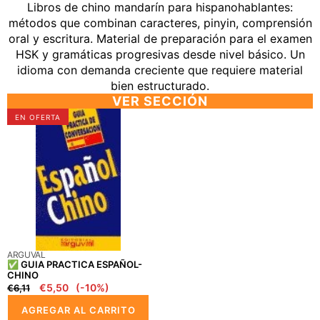
Libros de chino mandarín para hispanohablantes:
métodos que combinan caracteres, pinyin, comprensión
oral y escritura. Material de preparación para el examen
HSK y gramáticas progresivas desde nivel básico. Un
idioma con demanda creciente que requiere material
bien estructurado.
VER SECCIÓN
✅
EN OFERTA
GUIA
PRACTICA
ESPAÑOL-
CHINO
PROVEEDOR:
ARGUVAL
✅ GUIA PRACTICA ESPAÑOL-
CHINO
Precio
Precio
€5,50
(-10%)
€6,11
regular
en
AGREGAR AL CARRITO
oferta