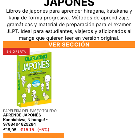
JAPONÉS
Libros de japonés para aprender hiragana, katakana y
kanji de forma progresiva. Métodos de aprendizaje,
gramáticas y material de preparación para el examen
JLPT. Ideal para estudiantes, viajeros y aficionados al
manga que quieren leer en versión original.
VER SECCIÓN
APRENDE
EN OFERTA
JAPONÉS
Konnichiwa,
Nihongo!
-
9788494829284
PROVEEDOR:
PAPELERIA DEL PASEO TOLEDO
APRENDE JAPONÉS
Konnichiwa, Nihongo! -
9788494829284
Precio
Precio
€15,15
(-5%)
€15,95
regular
en