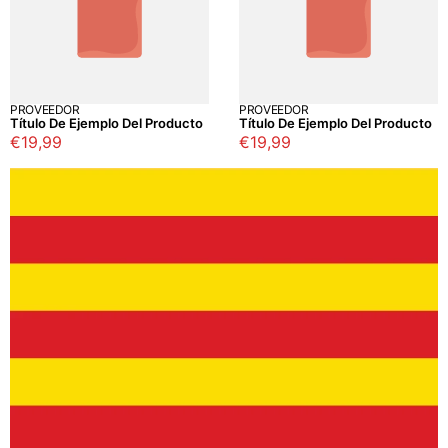
PROVEEDOR
PROVEEDOR
Título De Ejemplo Del Producto
Título De Ejemplo Del Producto
Precio
€19,99
Precio
€19,99
regular
regular