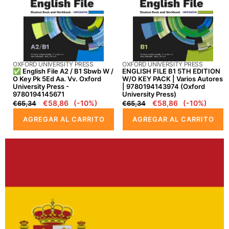
/
EDITION
B1
W/O
Sbwb
KEY
W
PACK
/
|
PROVEEDOR:
PROVEEDOR:
OXFORD UNIVERSITY PRESS
OXFORD UNIVERSITY PRESS
O
Varios
✅ English File A2 / B1 Sbwb W /
ENGLISH FILE B1 5TH EDITION
Key
autores
O Key Pk 5Ed Aa. Vv. Oxford
W/O KEY PACK | Varios Autores
University Press -
| 9780194143974 (Oxford
Pk
|
9780194145671
University Press)
5Ed
9780194143974
Precio
Precio
€58,86
(-10%)
Precio
Precio
€58,86
(-10%)
€65,34
€65,34
Aa.
(Oxford
regular
en
regular
en
AGREGAR AL CARRITO
AGREGAR AL CARRITO
Vv.
University
oferta
oferta
Oxford
Press)
University
Press
-
9780194145671