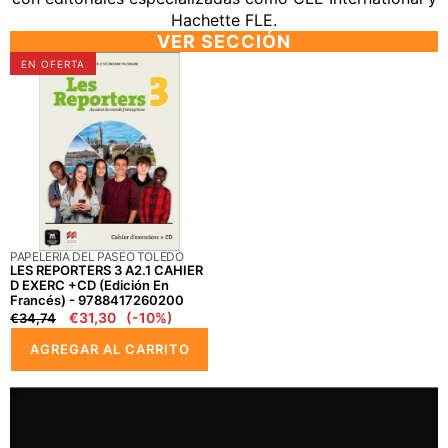
Hachette FLE.
VER SECCIÓN
LES
EN OFERTA
REPORTERS
3
A2.1
CAHIER
D
EXERC
+CD
(edición
PROVEEDOR:
PAPELERIA DEL PASEO TOLEDO
en
LES REPORTERS 3 A2.1 CAHIER
francés)
D EXERC +CD (edición En
Francés) - 9788417260200
-
Precio
Precio
€31,30
(-10%)
€34,74
9788417260200
regular
en
AGREGAR AL CARRITO
oferta