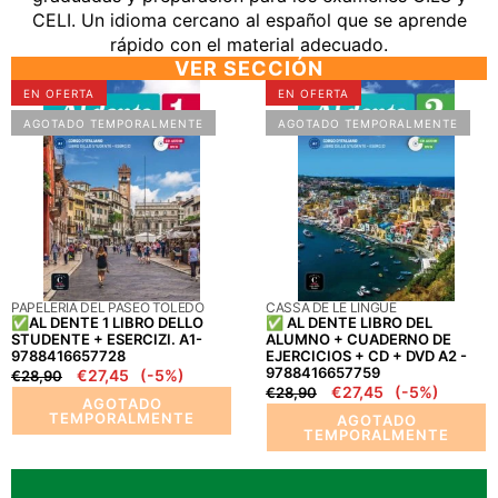
CELI. Un idioma cercano al español que se aprende
rápido con el material adecuado.
VER SECCIÓN
✅AL
✅
EN OFERTA
EN OFERTA
DENTE
AL
AGOTADO TEMPORALMENTE
AGOTADO TEMPORALMENTE
1
DENTE
LIBRO
LIBRO
DELLO
DEL
STUDENTE
ALUMNO
+
+
ESERCIZI.
CUADERNO
A1-
DE
PROVEEDOR:
PROVEEDOR:
PAPELERIA DEL PASEO TOLEDO
CASSA DE LE LINGUE
9788416657728
EJERCICIOS
✅AL DENTE 1 LIBRO DELLO
✅ AL DENTE LIBRO DEL
+
STUDENTE + ESERCIZI. A1-
ALUMNO + CUADERNO DE
9788416657728
EJERCICIOS + CD + DVD A2 -
CD
9788416657759
Precio
Precio
€27,45
(-5%)
€28,90
+
Precio
Precio
€27,45
(-5%)
€28,90
regular
en
AGOTADO
DVD
regular
en
oferta
TEMPORALMENTE
AGOTADO
A2
oferta
TEMPORALMENTE
-
9788416657759