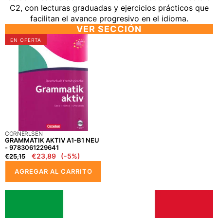
C2, con lecturas graduadas y ejercicios prácticos que
facilitan el avance progresivo en el idioma.
VER SECCIÓN
GRAMMATIK
EN OFERTA
AKTIV
A1-
B1
NEU
-
9783061229641
PROVEEDOR:
CORNERLSEN
GRAMMATIK AKTIV A1-B1 NEU
- 9783061229641
Precio
Precio
€23,89
(-5%)
€25,15
regular
en
AGREGAR AL CARRITO
oferta