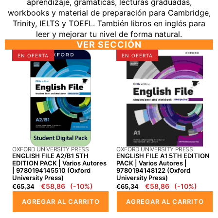
aprendizaje, gramáticas, lecturas graduadas,
workbooks y material de preparación para Cambridge,
Trinity, IELTS y TOEFL. También libros en inglés para
leer y mejorar tu nivel de forma natural.
VER SECCIÓN
ENGLISH
ENGLISH
EN OFERTA
EN OFERTA
FILE
FILE
A2/B1
A1
5TH
5TH
EDITION
EDITION
PACK
PACK
|
|
Varios
Varios
autores
autores
PROVEEDOR:
PROVEEDOR:
OXFORD UNIVERSITY PRESS
OXFORD UNIVERSITY PRESS
|
|
ENGLISH FILE A2/B1 5TH
ENGLISH FILE A1 5TH EDITION
9780194145510
9780194148122
EDITION PACK | Varios Autores
PACK | Varios Autores |
| 9780194145510 (Oxford
9780194148122 (Oxford
(Oxford
(Oxford
University Press)
University Press)
University
University
Precio
Precio
€58,86
(-10%)
Precio
Precio
€58,86
(-10%)
€65,34
€65,34
Press)
Press)
regular
en
regular
en
AGREGAR AL CARRITO
AGREGAR AL CARRITO
oferta
oferta