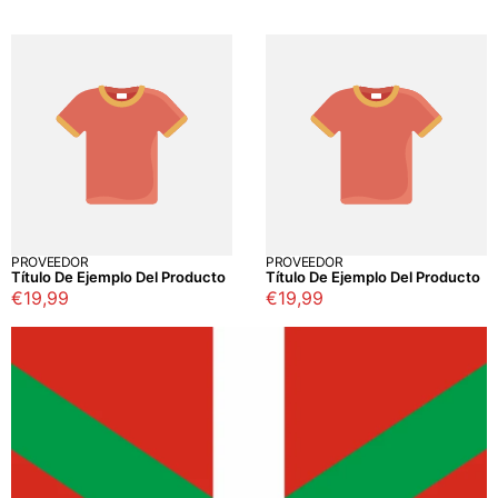
regular
regular
PROVEEDOR
PROVEEDOR
Título De Ejemplo Del Producto
Título De Ejemplo Del Producto
Precio
€19,99
Precio
€19,99
regular
regular