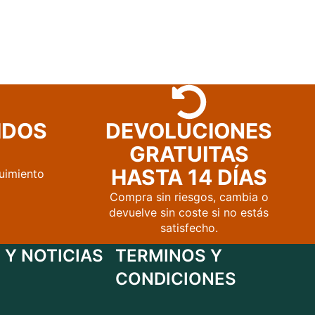
IDOS
DEVOLUCIONES
GRATUITAS
HASTA 14 DÍAS
uimiento
Compra sin riesgos, cambia o
devuelve sin coste si no estás
satisfecho.
 Y NOTICIAS
TERMINOS Y
CONDICIONES