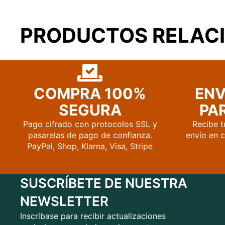
PRODUCTOS RELAC
COMPRA 100%
ENV
SEGURA
PAR
Pago cifrado con protocolos SSL y
Recibe t
pasarelas de pago de confianza.
envío en 
PayPal, Shop, Klarna, Visa, Stripe
SUSCRÍBETE DE NUESTRA
NEWSLETTER
Inscríbase para recibir actualizaciones