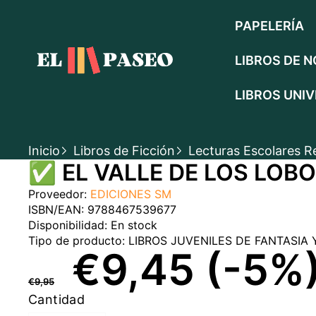
SALTAR AL CONTENIDO
PAPELERÍA
LIBROS DE N
LIBROS UNIV
Inicio
Libros de Ficción
Lecturas Escolares 
SALTAR A LA INFORMACIÓN DEL PRODUC
✅ EL VALLE DE LOS LOBO
EN OFERTA
Proveedor:
EDICIONES SM
ISBN/EAN:
9788467539677
Disponibilidad:
En stock
Tipo de producto:
LIBROS JUVENILES DE FANTASIA 
PRECIO
PRECIO
€9,45
(-5%
€9,95
REGULAR
EN
Cantidad