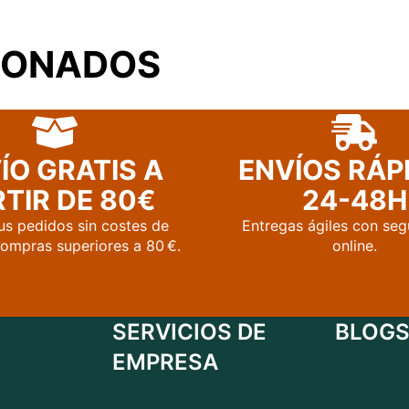
IONADOS
ÍO GRATIS A
ENVÍOS RÁP
TIR DE 80€
24-48H
us pedidos sin costes de
Entregas ágiles con seg
compras superiores a 80 €.
online.
SERVICIOS DE
BLOGS
EMPRESA