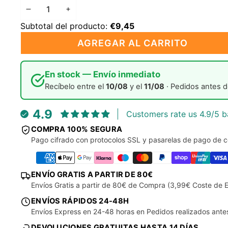
OFERTA
DISMINUIR
AUMENTAR
Subtotal del producto:
€9,45
CANTIDAD
CANTIDAD
AGREGAR AL CARRITO
En stock — Envío inmediato
Recíbelo entre el
10/08
y el
11/08
· Pedidos antes d
4.9
Customers rate us 4.9/5 b
COMPRA 100% SEGURA
Pago cifrado con protocolos SSL y pasarelas de pago de c
ENVÍO GRATIS A PARTIR DE 80€
Envíos Gratis a partir de 80€ de Compra (3,99€ Coste de E
ENVÍOS RÁPIDOS 24-48H
Envíos Express en 24-48 horas en Pedidos realizados ante
DEVOLUCIONES GRATUITAS HASTA 14 DÍAS