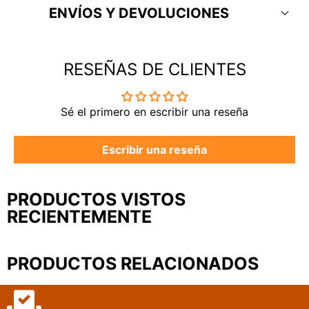
¿Dudas? Escríbenos y te ayudamos
ENVÍOS Y DEVOLUCIONES
RESEÑAS DE CLIENTES
tupapeleriapaseo@gmail.com
Sé el primero en escribir una reseña
Escribir una reseña
Desde tienda
Sobre catálogo
Warhammer / GW
24‑48h
7‑12 días
Atención, fans de Warhammer:
PRODUCTOS VISTOS
Libros y cómics
24‑48h
—
RECIENTEMENTE
PREPEDIDO
Libros de texto
24‑48h
7‑10 días
Papelería y regalos
24‑48h
—
PRODUCTOS RELACIONADOS
Envío gratis a partir de 80€.