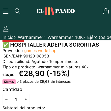
SALTAR AL CONTENIDO
Inicio
Warhammer
Warhammer 40K
Ejércitos d
SALTAR A LA INFORMACIÓN DEL PRODUCTO
✅ HOSPITALLER ADEPTA SORORITAS
EN OFERTA
Proveedor:
games workshop
AGOTADO TEMPORALMENTE
ISBN/EAN:
99120108053
Disponibilidad:
Agotado Temporalmente
Tipo de producto:
warhammer miniaturas 40k
PRECIO
PRECIO
€28,90
(-15%)
€34,00
REGULAR
EN
o 3 plazos de €9,63 sin intereses
Klarna.
OFERTA
Cantidad
DISMINUIR
AUMENTAR
Subtotal del producto:
CANTIDAD
CANTIDAD