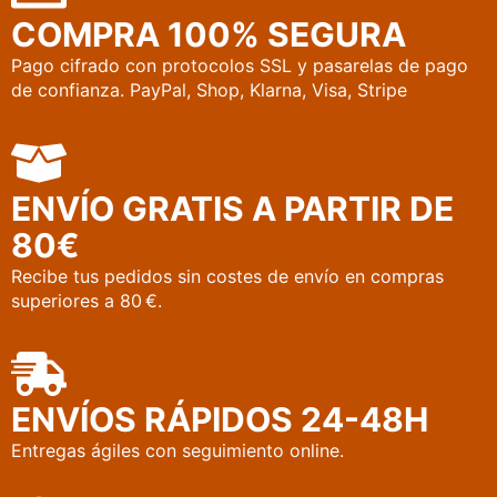
COMPRA 100% SEGURA
Pago cifrado con protocolos SSL y pasarelas de pago
de confianza. PayPal, Shop, Klarna, Visa, Stripe
¿Te interesa? Escríbenos a
tupapeleriapaseo@gmail.com
y lo
gestionamos contigo.
ENVÍO GRATIS A PARTIR DE
80€
Producto dañado o incorrecto:
lo
Recibe tus pedidos sin costes de envío en compras
cambiamos o reembolsamos sin coste
superiores a 80 €.
alguno.
Devolución por otros motivos:
se
descontarán los gastos de envío del
ENVÍOS RÁPIDOS 24-48H
reembolso.
Entregas ágiles con seguimiento online.
¿Necesitas ayuda?