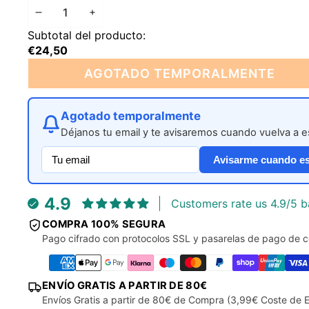
OFERTA
DISMINUIR
AUMENTAR
Subtotal del producto:
CANTIDAD
CANTIDAD
€24,50
AGOTADO TEMPORALMENTE
Agotado temporalmente
Déjanos tu email y te avisaremos cuando vuelva a es
Avisarme cuando es
4.9
Customers rate us 4.9/5 b
COMPRA 100% SEGURA
Pago cifrado con protocolos SSL y pasarelas de pago de c
ENVÍO GRATIS A PARTIR DE 80€
Envíos Gratis a partir de 80€ de Compra (3,99€ Coste de E