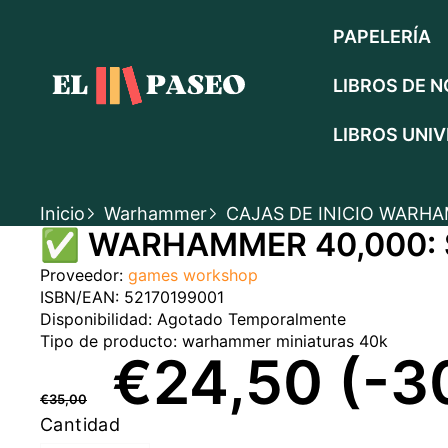
SALTAR AL CONTENIDO
PAPELERÍA
LIBROS DE N
LIBROS UNIV
Inicio
Warhammer
CAJAS DE INICIO WARH
SALTAR A LA INFORMACIÓN DEL PRODUC
✅ WARHAMMER 40,000: 
EN OFERTA
AGOTADO TEMPORALMENTE
Proveedor:
games workshop
ISBN/EAN:
52170199001
Disponibilidad:
Agotado Temporalmente
Tipo de producto:
warhammer miniaturas 40k
PRECIO
PRECIO
€24,50
(-3
€35,00
REGULAR
EN
Cantidad