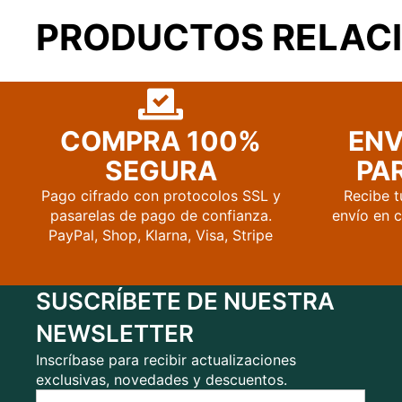
PRODUCTOS RELAC
COMPRA 100%
ENV
SEGURA
PAR
Pago cifrado con protocolos SSL y
Recibe t
pasarelas de pago de confianza.
envío en 
PayPal, Shop, Klarna, Visa, Stripe
SUSCRÍBETE DE NUESTRA
NEWSLETTER
Inscríbase para recibir actualizaciones
exclusivas, novedades y descuentos.
Escribe