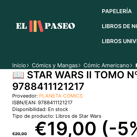
SALTAR AL CONTENIDO
PAPELERÍA
LIBROS DE N
LIBROS UNIV
Inicio
Cómics y Mangas
Cómic Americano
SALTAR A LA INFORMACIÓN DEL PRODUC
📖 STAR WARS II TOMO 
EN OFERTA
9788411121217
Proveedor:
PLANETA COMICS
ISBN/EAN:
9788411121217
Disponibilidad:
En stock
Tipo de producto:
Libros de Star Wars
PRECIO
PRECIO
€19,00
(-5
€20,00