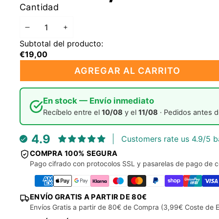
REGULAR
EN
Cantidad
OFERTA
DISMINUIR
AUMENTAR
Subtotal del producto:
CANTIDAD
CANTIDAD
€19,00
AGREGAR AL CARRITO
En stock — Envío inmediato
Recíbelo entre el
10/08
y el
11/08
· Pedidos antes d
4.9
Customers rate us 4.9/5 b
COMPRA 100% SEGURA
Pago cifrado con protocolos SSL y pasarelas de pago de c
ENVÍO GRATIS A PARTIR DE 80€
Envíos Gratis a partir de 80€ de Compra (3,99€ Coste de E