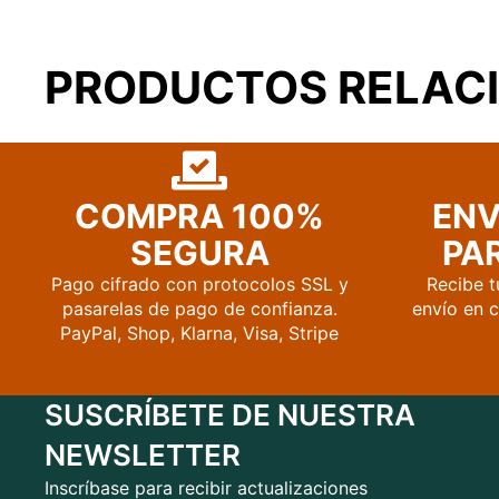
PRODUCTOS RELAC
COMPRA 100%
ENV
SEGURA
PAR
Pago cifrado con protocolos SSL y
Recibe t
pasarelas de pago de confianza.
envío en 
PayPal, Shop, Klarna, Visa, Stripe
SUSCRÍBETE DE NUESTRA
NEWSLETTER
Inscríbase para recibir actualizaciones