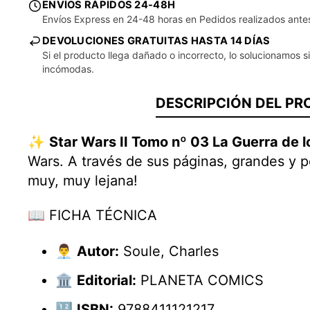
ENVÍOS RÁPIDOS 24-48H
Envíos Express en 24-48 horas en Pedidos realizados ante
DEVOLUCIONES GRATUITAS HASTA 14 DÍAS
Si el producto llega dañado o incorrecto, lo solucionamos s
incómodas.
DESCRIPCIÓN DEL P
✨
Star Wars II Tomo nº 03 La Guerra de
Wars. A través de sus páginas, grandes y p
muy, muy lejana!
📖 FICHA TÉCNICA
👨‍💼
Autor:
Soule, Charles
🏛️
Editorial:
PLANETA COMICS
🔢
ISBN:
9788411121217