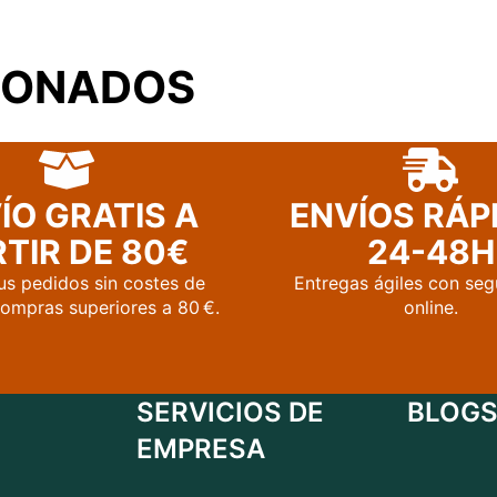
IONADOS
ÍO GRATIS A
ENVÍOS RÁP
TIR DE 80€
24-48H
us pedidos sin costes de
Entregas ágiles con seg
compras superiores a 80 €.
online.
SERVICIOS DE
BLOGS
EMPRESA