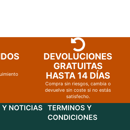
IDOS
DEVOLUCIONES
GRATUITAS
HASTA 14 DÍAS
uimiento
Compra sin riesgos, cambia o
devuelve sin coste si no estás
satisfecho.
 Y NOTICIAS
TERMINOS Y
CONDICIONES