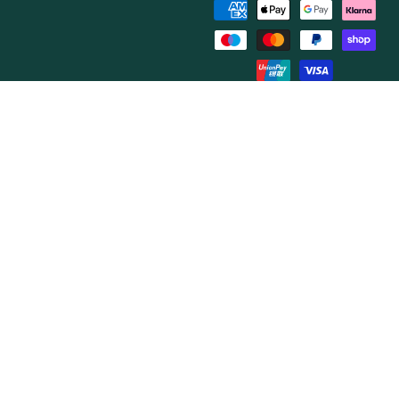
de
pago