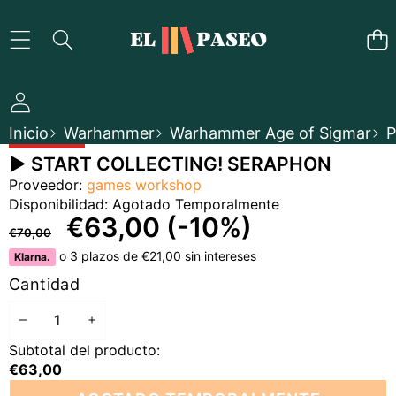
SALTAR AL CONTENIDO
Inicio
Warhammer
Warhammer Age of Sigmar
P
SALTAR A LA INFORMACIÓN DEL PRODUCTO
EN OFERTA
► START COLLECTING! SERAPHON
AGOTADO TEMPORALMENTE
Proveedor:
games workshop
Disponibilidad:
Agotado Temporalmente
PRECIO
PRECIO
€63,00
(-10%)
€70,00
REGULAR
EN
o 3 plazos de €21,00 sin intereses
Klarna.
OFERTA
Cantidad
DISMINUIR
AUMENTAR
Subtotal del producto:
CANTIDAD
CANTIDAD
€63,00