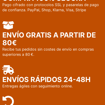
Pago cifrado con protocolos SSL y pasarelas de pago
de confianza. PayPal, Shop, Klarna, Visa, Stripe
¿Te interesa? Escríbenos a
tupapeleriapaseo@gmail.com
y lo
gestionamos contigo.
ENVÍO GRATIS A PARTIR DE
80€
Producto dañado o incorrecto:
lo
Recibe tus pedidos sin costes de envío en compras
cambiamos o reembolsamos sin coste
superiores a 80 €.
alguno.
Devolución por otros motivos:
se
descontarán los gastos de envío del
ENVÍOS RÁPIDOS 24-48H
reembolso.
Entregas ágiles con seguimiento online.
¿Necesitas ayuda?
tupapeleriapaseo@gmail.com