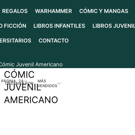
REGALOS
WARHAMMER
CÓMIC Y MANGAS
O FICCIÓN
LIBROS INFANTILES
LIBROS JUVENI
ERSITARIOS
CONTACTO
Cómic Juvenil Americano
CÓMIC
 PÁGINA
24
MÁS
ORDENAR POR:
JUVENIL
VENDIDOS
AMERICANO