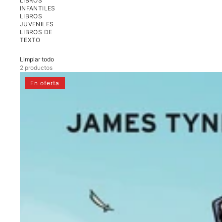
LIBROS
INFANTILES
LIBROS
JUVENILES
LIBROS DE
TEXTO
Limpiar todo
2 productos
WYND
En oferta
1
Libro
uno:
La
huida
del
principe