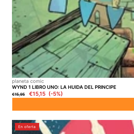
Proveedor:
planeta comic
WYND 1 LIBRO UNO: LA HUIDA DEL PRINCIPE
Precio
Precio
€15,15
(-5%)
€15,95
regular
en
oferta
✅
En oferta
COSMOKNIGHTS: